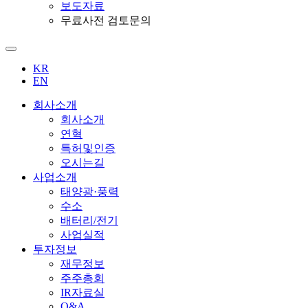
보도자료
무료사전 검토문의
KR
EN
회사소개
회사소개
연혁
특허및인증
오시는길
사업소개
태양광·풍력
수소
배터리/전기
사업실적
투자정보
재무정보
주주총회
IR자료실
Q&A