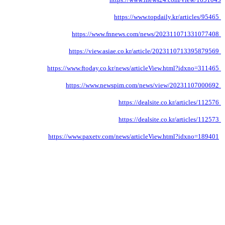
https://www.topdaily.kr/articles/95465
https://www.fnnews.com/news/202311071331077408
https://view.asiae.co.kr/article/2023110713395879569
https://www.ftoday.co.kr/news/articleView.html?idxno=311465
https://www.newspim.com/news/view/20231107000692
https://dealsite.co.kr/articles/112576
https://dealsite.co.kr/articles/112573
https://www.paxetv.com/news/articleView.html?idxno=189401