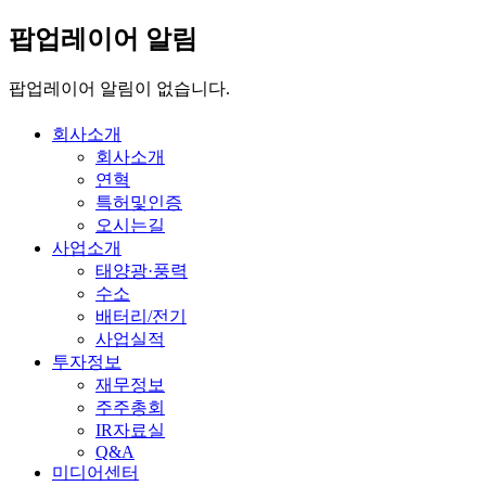
팝업레이어 알림
팝업레이어 알림이 없습니다.
회사소개
회사소개
연혁
특허및인증
오시는길
사업소개
태양광·풍력
수소
배터리/전기
사업실적
투자정보
재무정보
주주총회
IR자료실
Q&A
미디어센터