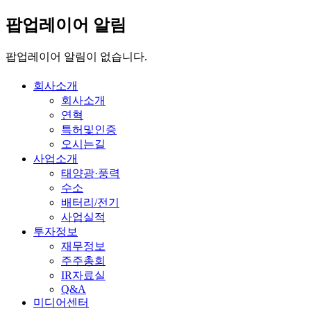
팝업레이어 알림
팝업레이어 알림이 없습니다.
회사소개
회사소개
연혁
특허및인증
오시는길
사업소개
태양광·풍력
수소
배터리/전기
사업실적
투자정보
재무정보
주주총회
IR자료실
Q&A
미디어센터