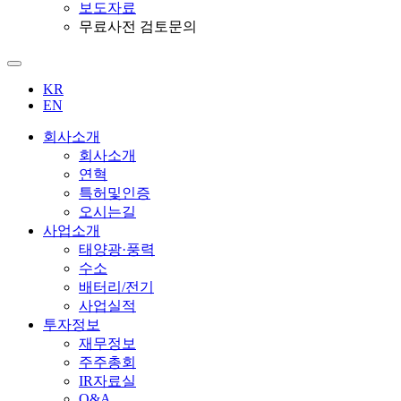
보도자료
무료사전 검토문의
KR
EN
회사소개
회사소개
연혁
특허및인증
오시는길
사업소개
태양광·풍력
수소
배터리/전기
사업실적
투자정보
재무정보
주주총회
IR자료실
Q&A