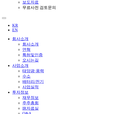
보도자료
무료사전 검토문의
KR
EN
회사소개
회사소개
연혁
특허및인증
오시는길
사업소개
태양광·풍력
수소
배터리/전기
사업실적
투자정보
재무정보
주주총회
IR자료실
Q&A