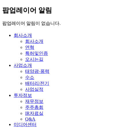
팝업레이어 알림
팝업레이어 알림이 없습니다.
회사소개
회사소개
연혁
특허및인증
오시는길
사업소개
태양광·풍력
수소
배터리/전기
사업실적
투자정보
재무정보
주주총회
IR자료실
Q&A
미디어센터