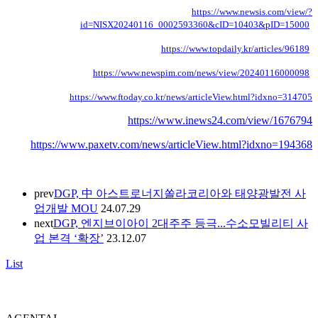
https://www.newsis.com/view/?
id=NISX20240116_0002593360&cID=10403&pID=15000
https://www.topdaily.kr/articles/96189
https://www.newspim.com/news/view/20240116000098
https://www.ftoday.co.kr/news/articleView.html?idxno=314705
https://www.inews24.com/view/1676794
https://www.paxetv.com/news/articleView.html?idxno=194368
prev
DGP, 中 아스트로너지쏠라코리아와 태양광발전 사
업개발 MOU
24.07.29
next
DGP, 엔지브이아이 2대주주 등극...수소모빌리티 사
업 본격 ‘확장’
23.12.07
List